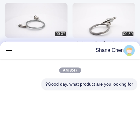
00:37
00:39
مجموعات تعليق الألواح الصوتية للحواجز
يو-86060
والسحب
Shana Chen
January 08, 2025
July 08, 2025
8:47 AM
Good day, what product are you looking for?
00:28
00:34
يو*862202
YW-862201
January 08, 2025
January 08, 2025
مجموعات شنق الألواح الصوتية