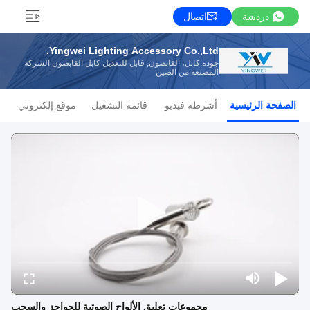
دردشة
اتصال
Yingwei Lighting Accessory Co.,Ltd.
جودة كابل، القابضون, قابل للتعديل كابل القابضون الشركة
المصنعة من الصين
الصفحة الرئيسية
أشرطة فيديو
قائمة التشغيل
موقع إلكتروني
مجموعات تعليق الألواح الصوتية للحواجز والسحب