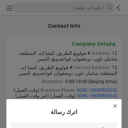
Contact Info
Company Details
Address:
12 # فولونغ الطريق، كيشا إند. المنطقة،
شاتيان تاون، دونغقوان، قوانغدونغ، الصين
Factory Address:
12 # فولونغ الطريق، كيشا إند.
المنطقة، شاتيان تاون، دونغقوان، قوانغدونغ، الصين
Worktime:
9:00-18:00 (Beijing time)
0086-18688885542
Business Phone:
(وقت العمل)
0086-18688885542
(وقت العمل) (غير وقت العمل)
Fax:
0086-769-82934996
اترك رسالة
Ms. Shana Chen
Job Title:
Sales Manager