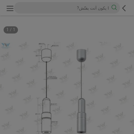
1
/
1