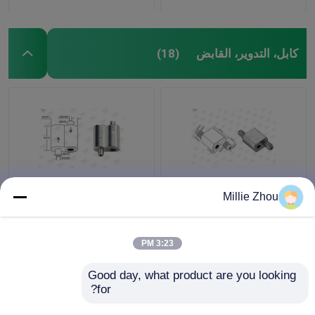
كابل، التدوير، القابض
(18)
20 * 20 مم تعليق الإضاءة
كبير الحجم كابل حلقات
Millie Zhou
سهلة ضبط طول 30
القابض سبائك الزنك
كيلوجرام آمنة تحميل
المواد كابل حلقة الأجهزة
العمل
3:23 PM
افضل سعر
افضل سعر
Good day, what product are you looking 
for?
اتصل بنا
اتصل بنا