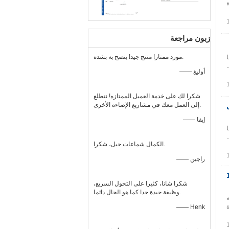
زبون مراجعة
مورد ممتاز! منتج جيد! ينصح به بشده.
—— أوليغ
شكرا لك على خدمة العميل الممتازه! نتطلع
إلى العمل معك في مشاريع الإضاءة الأخرى.
—— إيفا
الكمال شماعات حبل، شكرا.
—— راجين
ع الحبل آمن حمولة 10
شكرا شانا، كثيرا على التحول السريع،
وظيفة جيدة جدا كما هو الحال دائما.
—— Henk