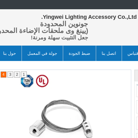
Yingwei Lighting Accessory Co.,Ltd.
جونوين المحدودة
(يينغ وى ملحقات الإضاءة المحدو
جعل التثبيت سهلة ومرنة!
تباس
اتصل بنا
ضبط الجودة
جولة في المعمل
حول بنا
4
3
2
1