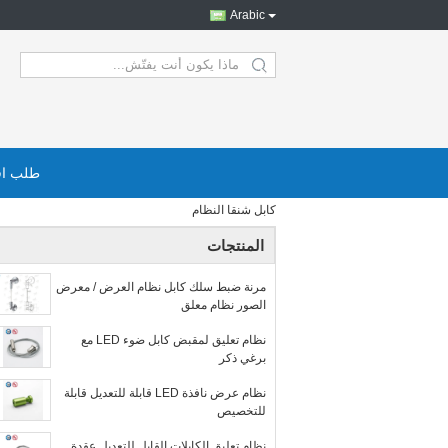
Arabic
search
طلب اق
كابل شنقا النظام
المنتجات
مرنة ضبط سلك كابل نظام العرض / معرض
الصور نظام معلق
نظام تعليق لمقبض كابل ضوء LED مع
برغي ذكر
نظام عرض نافذة LED قابلة للتعديل قابلة
للتخصيص
نظام تعليق الكابلات القابل للتعديل عقدة