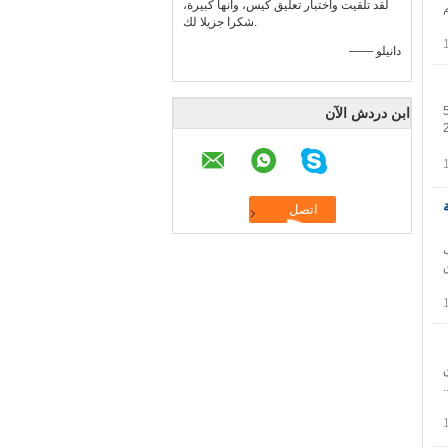
لقد تلقيت واختبار تعليق كيس، وأنها كبيرة،
 المقوى 35 * 25 * 18 سم
شكرا جزيلا لك.
—— دانيلو
تيل يكتب مكون موك 500
ابن دردش الآن
/جحسب الطلب حجم الورق المقوى 35 * 25
تب
ورق