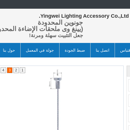
Yingwei Lighting Accessory Co.,Ltd.
جونوين المحدودة
(يينغ وى ملحقات الإضاءة المحدو
جعل التثبيت سهلة ومرنة!
تباس
اتصل بنا
ضبط الجودة
جولة في المعمل
حول بنا
4
3
2
1