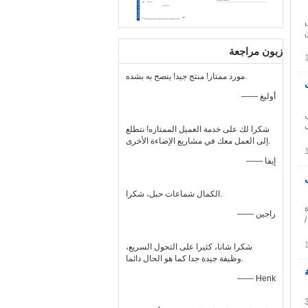
انلس
ورق
زبون مراجعة
مورد ممتاز! منتج جيد! ينصح به بشده.
—— أوليغ
تيل
لطلب
شكرا لك على خدمة العميل الممتازه! نتطلع
إلى العمل معك في مشاريع الإضاءة الأخرى.
—— إيفا
الكمال شماعات حبل، شكرا.
: مادة
—— راجين
ر السلك ∅1.5 ملم /
شكرا شانا، كثيرا على التحول السريع،
وظيفة جيدة جدا كما هو الحال دائما.
—— Henk
تيل يكتب جمكون موك 300