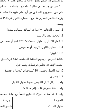
تم تصميم هذا طقم تعليق الأسلاك لتعليق أضواء الخطية
1.5 متر من هذا تعليق سلك كاملة مع المثبتات للسماح الأضواء ليتم تعليقها.
هام: من الضروري التحقق من أن أعلى تثبيت السقف قوية 
وزن العناصر المعروضة، مع السماح بالتوتر في الكابلا
وصف
1. المواد: النحاس + أسلاك الفولاذ المقاوم للصدأ
2. الحجم: نفس الرسم
3. قطر الكابل والطول: Ø1.2 * 1500mm؛ أو تخصيص
4. التشطيب اللون: كروم؛ أو تخصيص
5. التطبيق:
مثالية لعرض الرسوم البيانية المعلقة، فضلا عن تعليق ل
أنظمة الإضاءة، تعليق تركيبات وهلم جرا.
6. آمنة العمل تحميل: 30 كيلوجرام (للإشارة فقط)
7. المحتوى:
واحد النيكل كابل القابض، ضبط طول الكابل.
واحد سقف مرفق ثابت إلى سقف؛
واحد 304 أسلاك الفولاذ المقاوم للصدأ مع نهاية دييكاست
الجزء 1
الجزء 2
طول السلك
ملحق الس