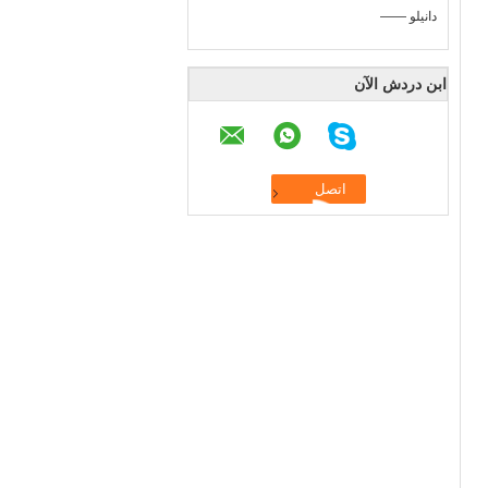
—— دانيلو
ابن دردش الآن