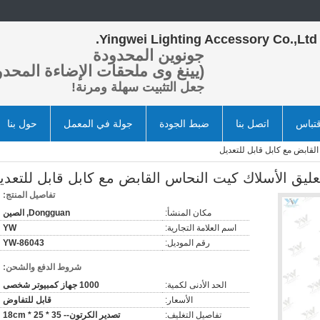
Yingwei Lighting Accessory Co.,Ltd.
جونوين المحدودة
(يينغ وى ملحقات الإضاءة المحدو
جعل التثبيت سهلة ومرنة!
تباس
اتصل بنا
ضبط الجودة
جولة في المعمل
حول بنا
لقابض مع كابل قابل للتعديل
ليق الأسلاك كيت النحاس القابض مع كابل قابل للتعدي
تفاصيل المنتج:
مكان المنشأ:
Dongguan, الصين
اسم العلامة التجارية:
YW
رقم الموديل:
YW-86043
شروط الدفع والشحن:
الحد الأدنى لكمية:
1000 جهاز كمبيوتر شخصى
الأسعار:
قابل للتفاوض
تفاصيل التغليف:
تصدير الكرتون-- 35 * 25 * 18cm