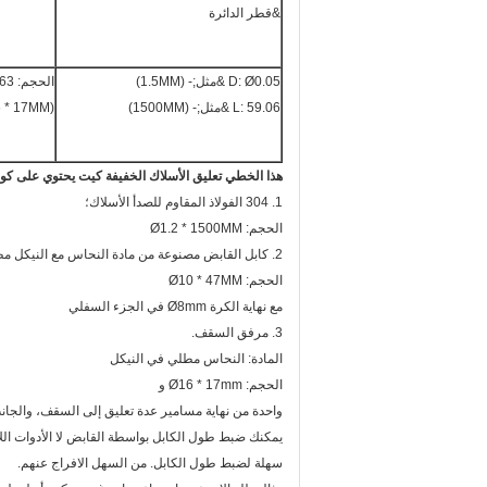
&قطر الدائرة
D: Ø0.05 &مثل;- (1.5MM)
الحجم: Ø0.63 &مثل;* 0.67&مثل;
L: 59.06 &مثل;- (1500MM)
(Ø16 * 17MM)
هذا الخطي تعليق الأسلاك الخفيفة كيت يحتوي على كوم
1. 304 الفولاذ المقاوم للصدأ الأسلاك؛
الحجم: Ø1.2 * 1500MM
2. كابل القابض مصنوعة من مادة النحاس مع النيكل مطلي.
الحجم: Ø10 * 47MM
مع نهاية الكرة Ø8mm في الجزء السفلي
3. مرفق السقف.
المادة: النحاس مطلي في النيكل
الحجم: Ø16 * 17mm و
واحدة من نهاية مسامير عدة تعليق إلى السقف، والجانب
يمكنك ضبط طول الكابل بواسطة القابض لا الأدوات اللا
سهلة لضبط طول الكابل. من السهل الافراج عنهم.