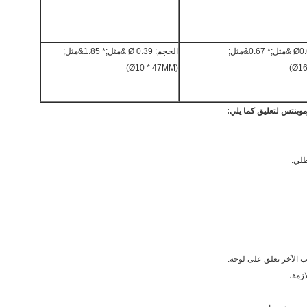
الحجم:
Ø
0.39
&مثل;* 1.85&مثل;
(Ø10 * 47MM)
وبنتس لتعليق كما يلي:
 الآخر تعلق على لوحة.
زمة،