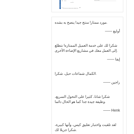
مورد ممتاز! منتج جيد! ينصح به بشده.
—— أوليغ
شكرا لك على خدمة العميل الممتازه! نتطلع
إلى العمل معك في مشاريع الإضاءة الأخرى.
—— إيفا
الكمال شماعات حبل، شكرا.
—— راجين
شكرا شانا، كثيرا على التحول السريع،
وظيفة جيدة جدا كما هو الحال دائما.
—— Henk
لقد تلقيت واختبار تعليق كيس، وأنها كبيرة،
شكرا جزيلا لك.