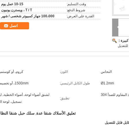
وقت التسليم:
10-15 عمل يوم
شروط الدفع:
T / T ، ويسترن يونيون
القدرة على العرض:
100،000 جهاز كمبيوتر شخصى / شهر
اتصل
بيرة :
للتعديل
النحاس
اللون:
كروم، أو كوستمي
Ø1.2mm
طول الكابل الرئيسي:
1500mm، أو تخصيص
المقاوم للصدأ 304
لشنق أضواء لوحة، أضواء الخطية، لي
تطبيق:
تسجيل، لوحة ال
تعليق الأسلاك شنقا عدة
سلك حبل شنقا النظا
,
بل قابل للتعديل