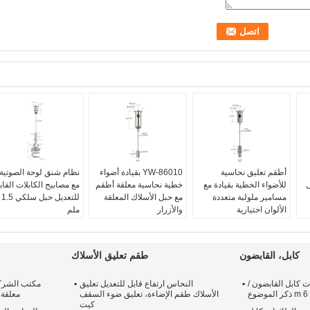
أطقم تعليق نحاسية
YW-86010 بقيادة أضواء
نظام شنق لوحة الصوتية
ل
للأضواء الخطية بقيادة مع
خطية نحاسية معلقة أطقم
مع مصابيح الكابلات القاب
مسامير ملولبة متعددة
مع حبل الأسلاك المعلقة
للتعديل حبل سلكي 1.5
الألوان اختيارية
والأزرار
ملم
Y
اسم العنصر:
مجموعات
اسم العنصر:
مجموعات
مادة الكابلات:
المجلفن ،
معلقة من النحاس الأصفر
معلقة من النحاس الأصفر
304ss ، أو 316 ss
للأضواء الخطية LED
للأضواء الخطية LED
اختياري
كابل، القابضون
طقم تعليق الأسلاك
قابض السقف:
14 * 22
قابض السقف:
16 * 28
المواد هوك:
الفولاذ
ملم
ملم
آحرون:
OEM / ODM
ت كابل القابضون /
النحاس ارتفاع قابل للتعديل تعليق
مكتب الشركا
مادة:
نحاس
مادة:
نحاس
مقبول
الأسلاك طقم الإضاءة، تعليق ضوء السقف
معلقة 
عشيق:
8 * 20 مم
عشيق:
7 * 13 ملم
الألوان:
نيكل / كروم / أ
كيت
/ أبيض ، أو حسب الطلب