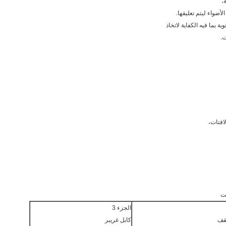
،
بما فيه الكفاية لاتخاذ
ت.
افتات،
الجزء 3
قف
كابل غريبر