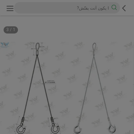
3
/
1