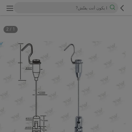
2
/
1