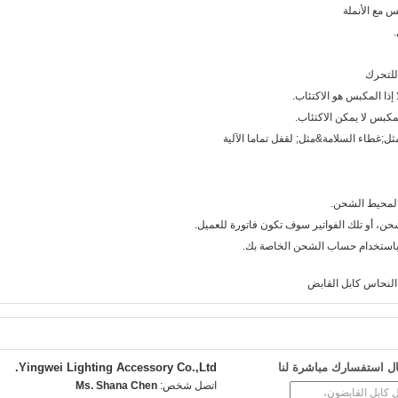
 مع الأنملة
إذا المكبس هو الاكتئاب.
كبس لا يمكن الاكتئاب.
ل;غطاء السلامة&مثل; لقفل تماما الآلية
المحيط الشحن.
ن، أو تلك الفواتير سوف تكون فاتورة للعميل.
النحاس كابل القابض
ل استفسارك مباشرة لنا
Yingwei Lighting Accessory Co.,Ltd.
اتصل شخص:
Ms. Shana Chen