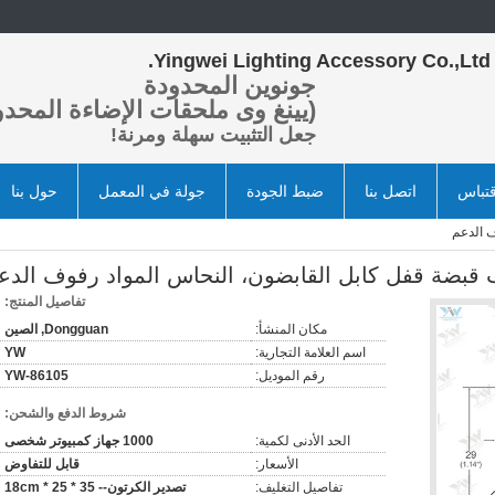
Yingwei Lighting Accessory Co.,Ltd.
جونوين المحدودة
(يينغ وى ملحقات الإضاءة المحدو
جعل التثبيت سهلة ومرنة!
تباس
اتصل بنا
ضبط الجودة
جولة في المعمل
حول بنا
ف الدعم
 قبضة قفل كابل القابضون، النحاس المواد رفوف الدع
تفاصيل المنتج:
مكان المنشأ:
Dongguan, الصين
اسم العلامة التجارية:
YW
رقم الموديل:
YW-86105
شروط الدفع والشحن:
الحد الأدنى لكمية:
1000 جهاز كمبيوتر شخصى
الأسعار:
قابل للتفاوض
تفاصيل التغليف:
تصدير الكرتون-- 35 * 25 * 18cm