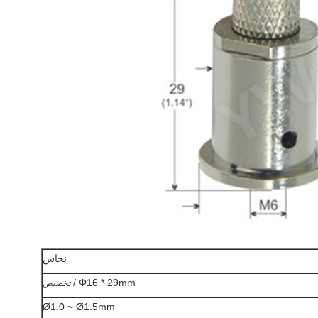
نحاس
Φ16 * 29mm /
تخصيص
Ø1.0 ~ Ø1.5mm