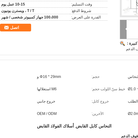
وقت التسليم:
10-15 عمل يوم
شروط الدفع:
T / T ، ويسترن يونيون
القدرة على العرض:
100،000 جهاز كمبيوتر شخصى / شهر
اتصل
بيرة :
ف الدعم
لنحاس
حجم:
Φ16 * 29mm و
Ø1.0 
خيط سنّ اللولب حجم:
M6 استغلالها
الطلب
خروج كابل:
خروج جانبي
Ø2.0
الآخرين:
OEM / ODM
النحاس كابل القابض
أسلاك الفولاذ القابض
,
رفوف الدعم