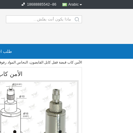
86--18688885542
Arabic
search
طلب اق
الأمن كاب قبضة قفل كابل القابضون، النحاس المواد رفو
الأمن كاب