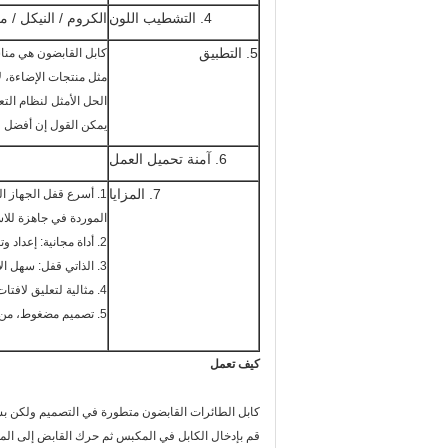
4. التشطيب اللون
الكروم / النيكل /
5. التطبيق
كابل القابضون هي منا
مثل منتجات الإضاءة، ل
الحل الأمثل لنظام التع
يمكن القول إن أفضل طر
6. آمنة تحميل العمل
7. المزايا
1. أسرع قفل الجهاز المتاحة للتعليق سريعة وسهلة،
الموردة في جاهزة للاس
2. أداة مجانية: إعداد وتعديل دون الاستفادة من الأدوات؛
3. الذاتي قفل: سهل الاستعمال و ديسمونتابل.
4. مثالية لتعليق لافتات + أنظمة الإضاءة + تركيبات معلقة؛
5. تصميم مضغوط، من السهل اتخاذ والتسليم.
كيف تعمل
كابل الطائرات القابضون متطورة في التصميم ولكن بس
قم بإدخال الكابل في المكبس ثم حرك القابض إلى ال