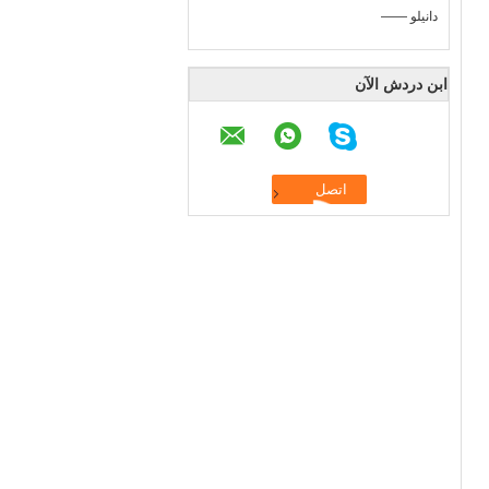
—— دانيلو
ابن دردش الآن