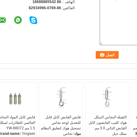
الهاتف ::
86 18688885542
الفاكس:
86-0769-82934996
الثقيلة النحاس النيكل
قابض القابض كابل قابل
قابض كابل المواد النحاس
هوك كليب القابضون كابل
للتعديل لوحة نحاس
العالمي للطائرات لسلك
القابض الذاتي 3.0 مم
تسجيل هوك لتعليق النظام
1.5 مم YW-86072
سلك حبل
مواد:
نحاس
Yingwei
Brand name: