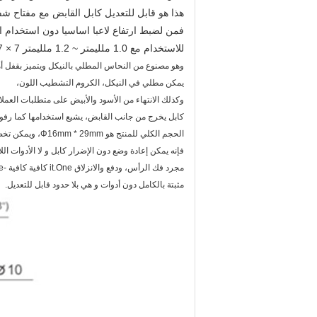
هذا هو قابل للتعديل كابل القابض مع مفتاح شف
فمن لضبط ارتفاع لاعبا اساسيا دون استخدام ا
للاستخدام مع 1.0 ملليمتر ~ 1.2 ملليمتر 7 × 7 أو 7 × 19 كابل الطائرات فقط.
وهو مصنوع من النحاس المطلي بالنيكل ويتميز بقفل أما
يمكن مطلي في النيكل، الكروم التشطيب اللون،
وكذلك الانتهاء من الأسود والأبيض على متطلبات العملاء
كابل يخرج من جانب القابض، يشيع استخدامها كما رفو
الحجم الكلي للمنتج هو Φ16mm * 29mm، ويمكن تخصيصها أيضا.
فإنه يمكن إعادة وضع دون الإضرار كابل و لا الأدوات اللا
مجرد فك الرأس، ودفع والانزلاق it.One كافية كافية -The القابضون هي
مثبتة بالكامل دون أدوات و هي بلا حدود قابل للتعديل.