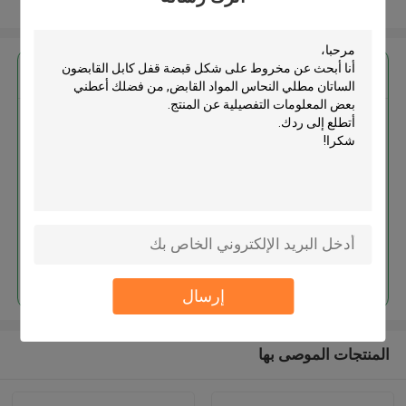
عرض المزيد
احصل على افضل سعر ل
مخروط على شكل قبضة قفل كابل
القابضون الساتان مطلي النحاس
المواد القابض
استمر
إرسال
المنتجات الموصى بها