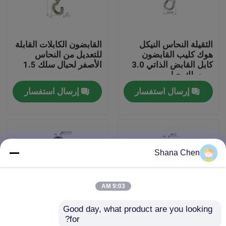
معلومات عنا
الثقيلة النحاس النيكل
القابضون الكابلات القابلة
هوك كليب القابضون
للتعديل من النحاس
جولة في المعمل
كابل القابض الذاتي 3.0
الأصفر لحبال سلك 1.5
مم سلك حبل
مم
إرسال استفسار
إرسال استفسار
مراقبة الجودة
اتصل بنا
Shana Chen
اطلب اقتباس
9:03 AM
كابل، القابضون
Good day, what product are you looking 
for?
قابل للتعديل كابل القابضون
القابضون المطلي بالنيكل
قابض كابل الأنوار