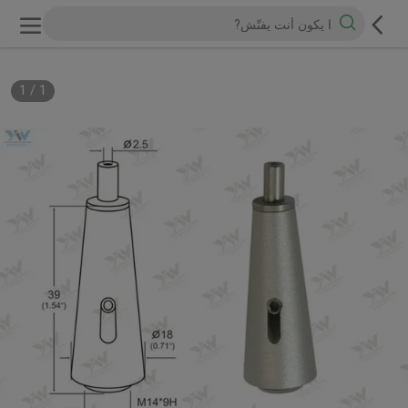
1
/
1