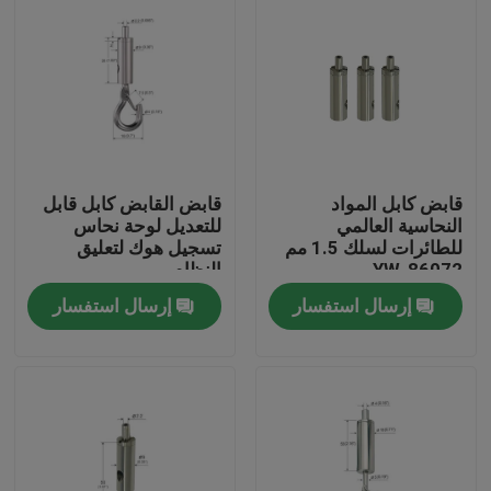
قابض كابل المواد
قابض القابض كابل قابل
النحاسية العالمي
للتعديل لوحة نحاس
للطائرات لسلك 1.5 مم
تسجيل هوك لتعليق
YW-86072
النظام
إرسال استفسار
إرسال استفسار
الصفحة الرئيسية
منتجات
أشرطة فيديو