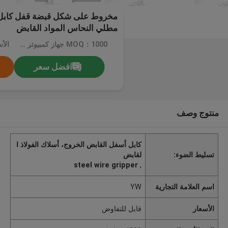
مخروط على شكل قبضة قفل كابل ا
مطلي النحاس المواد القابض
MOQ：1000 جهاز كمبيوتر شخصى
الأ
افضل سعر
منتوج وصف
كابل أسفل القابض الخروج، أسلاك الفولاذ ا
تسليط الضوء:
لقابض
steel wire gripper
,
اسم العلامة التجارية
YW
الأسعار
قابل للتفاوض