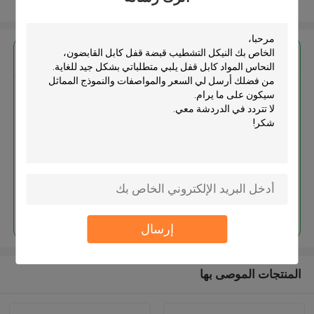
عرض المزيد
احصل على افضل سعر ل
النيكل التشطيب قبضة قفل كابل
القابضون، النحاس المواد كابل قفل
استمر
إرسال
المنتجات الموصى بها