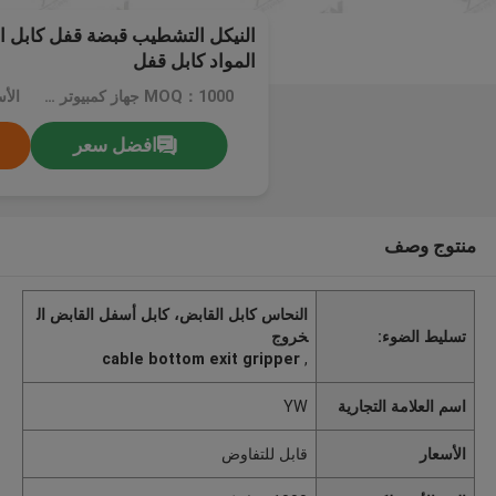
النيكل التشطيب قبضة قفل كابل ا
المواد كابل قفل
MOQ：1000 جهاز كمبيوتر شخصى
الأ
افضل سعر
منتوج وصف
النحاس كابل القابض، كابل أسفل القابض ال
تسليط الضوء:
خروج
cable bottom exit gripper
,
اسم العلامة التجارية
YW
الأسعار
قابل للتفاوض