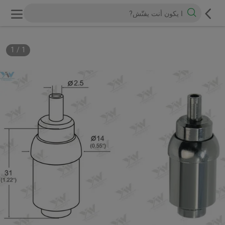
1
/
1