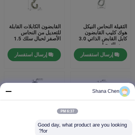
معلومات عنا
الثقيلة النحاس النيكل
القابضون الكابلات القابلة
هوك كليب القابضون
للتعديل من النحاس
جولة في المعمل
كابل القابض الذاتي 3.0
الأصفر لحبال سلك 1.5
مم سلك حبل
مم
إرسال استفسار
إرسال استفسار
مراقبة الجودة
اتصل بنا
Shana Chen
اطلب اقتباس
6:37 PM
كابل، القابضون
Good day, what product are you looking 
for?
قابل للتعديل كابل القابضون
القابضون المطلي بالنيكل
قابض كابل الأنوار