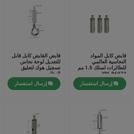
قابض كابل المواد
قابض القابض كابل قابل
النحاسية العالمي
للتعديل لوحة نحاس
للطائرات لسلك 1.5 مم
تسجيل هوك لتعليق
YW-86072
النظام
إرسال استفسار
إرسال استفسار
الصفحة الرئيسية
منتجات
أشرطة فيديو