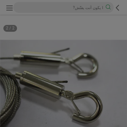
2
/
2