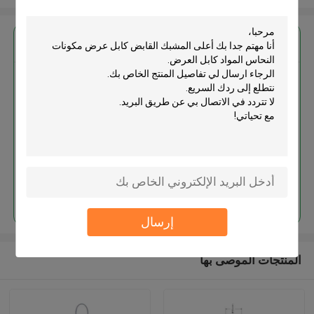
احصل على افضل سعر ل
أعلى المشبك القابض كابل عرض
مكونات النحاس المواد كابل العرض
استمر
إرسال
المنتجات الموصى بها