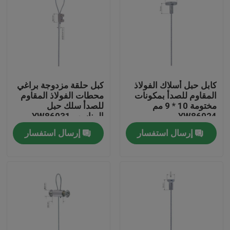
كابل حبل أسلاك الفولاذ
كبل حلقة مزدوجة براغي
المقاوم للصدأ بمكونات
محطات الفولاذ المقاوم
مختومة 10 * 9 مم
للصدأ سلك حبل
YW86024
المناسب YW86031
إرسال استفسار
إرسال استفسار
الصفحة الرئيسية
منتجات
أشرطة فيديو