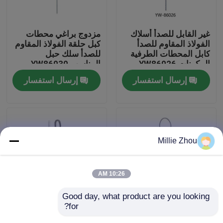
معلومات عنا
غير القابل للصدأ أسلاك
مزدوج براغي محطات
الفولاذ المقاوم للصدأ
كبل حلقة الفولاذ المقاوم
كابل المحطات الطرفية
للصدأ سلك حبل
جولة في المعمل
المكونات YW86026
المناسب YW86030
إرسال استفسار
إرسال استفسار
مراقبة الجودة
اتصل بنا
Millie Zhou
اطلب اقتباس
10:26 AM
كابل، القابضون
Good day, what product are you looking 
for?
يموت يلقي محطات كابل
محطات كابل حلقة يموت
قابل للتعديل كابل القابضون
حلقة المجلفن / الفولاذ
المصبوب مكونات حبل