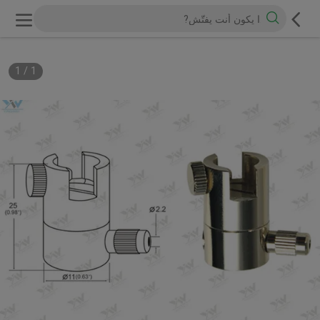
1
/
1