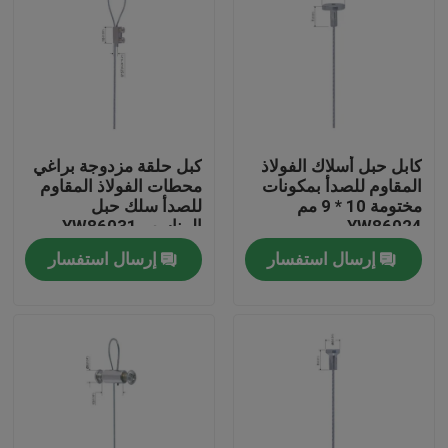
كابل حبل أسلاك الفولاذ
كبل حلقة مزدوجة براغي
المقاوم للصدأ بمكونات
محطات الفولاذ المقاوم
مختومة 10 * 9 مم
للصدأ سلك حبل
YW86024
المناسب YW86031
إرسال استفسار
إرسال استفسار
الصفحة الرئيسية
منتجات
أشرطة فيديو