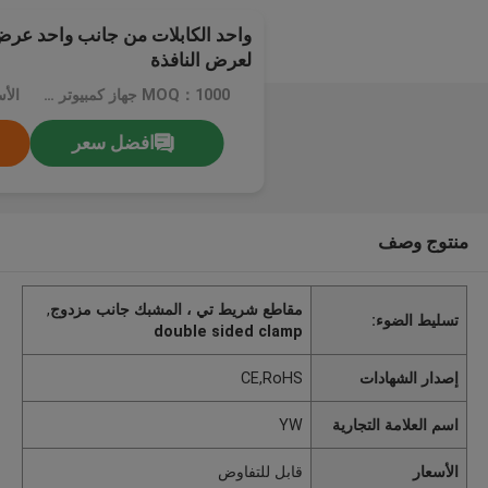
واحد الكابلات من جانب واحد عرض
لعرض النافذة
MOQ：1000 جهاز كمبيوتر شخصى
الأ
افضل سعر
منتوج وصف
مقاطع شريط تي ، المشبك جانب مزدوج
,
تسليط الضوء:
double sided clamp
إصدار الشهادات
CE,RoHS
اسم العلامة التجارية
YW
الأسعار
قابل للتفاوض