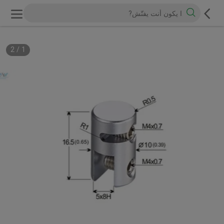
2
/
1