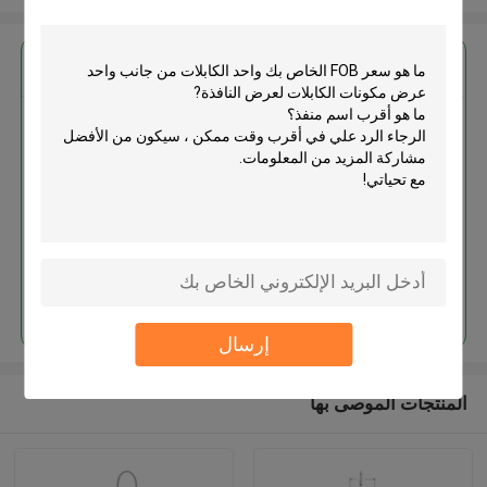
احصل على افضل سعر ل
واحد الكابلات من جانب واحد عرض
مكونات الكابلات لعرض النافذة
استمر
إرسال
المنتجات الموصى بها