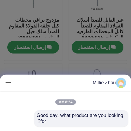
معلومات عنا
غير القابل للصدأ أسلاك
مزدوج براغي محطات
الفولاذ المقاوم للصدأ
كبل حلقة الفولاذ المقاوم
كابل المحطات الطرفية
للصدأ سلك حبل
جولة في المعمل
المكونات YW86026
المناسب YW86030
إرسال استفسار
إرسال استفسار
مراقبة الجودة
اتصل بنا
Millie Zhou
اطلب اقتباس
8:54 AM
كابل، القابضون
Good day, what product are you looking 
for?
يموت يلقي محطات كابل
محطات كابل حلقة يموت
قابل للتعديل كابل القابضون
حلقة المجلفن / الفولاذ
المصبوب مكونات حبل