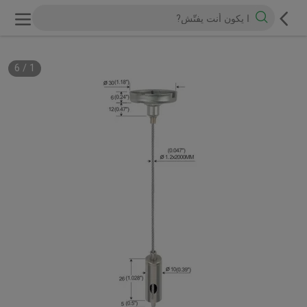
6
/
1