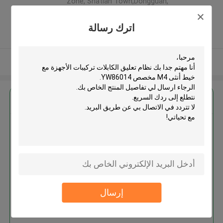
Zone, Shatian Town,Dongguan,
Guangdong, China ,الصين
5.0
اترك رسالة
يدقّق ممون
عرض المزيد
احصل على افضل سعر ل
نظام تعليق الكابلات تركيبات الأجهزة
مع خيط أنثى M4 مخصص
YW86014
إرسال
استمر