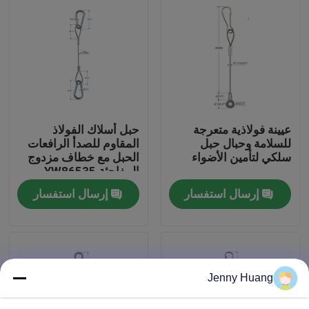
معلومات عنا
جولة في المعمل
مراقبة الجودة
عيينة فولاذية متعرجة
حبل أسلاك الفولاذ
للسلامة وحبال حبل
المقاوم للصدأ الرافعات
سلكي لتأمين الأضواء
الحبل مع خطاف مزدوج
اتصل بنا
المفاجئة YW86535
إرسال استفسار
إرسال استفسار
اطلب اقتباس
كابل، القابضون
Jenny Huang
قابل للتعديل كابل القابضون