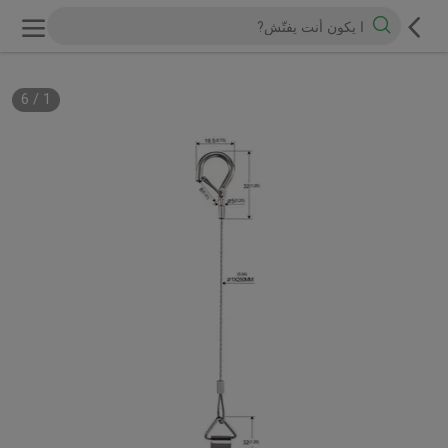
6
/
1