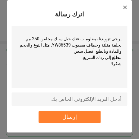
Guangdong, China ,الصين
5.0
اترك رسالة
يدقّق ممون
عرض المزيد
احصل على افضل سعر ل
حبل سلك مجلفن 250 مم بحلقة
مثلثة وخطاف مصبوب YW86539
إرسال
استمر