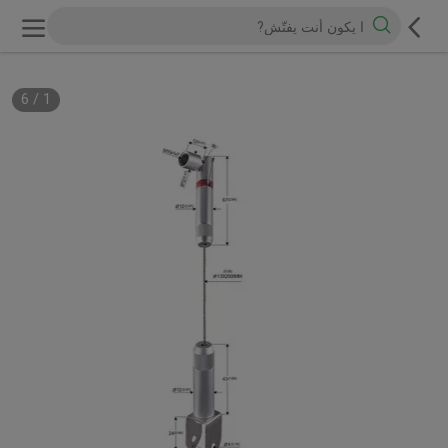
6
/
1