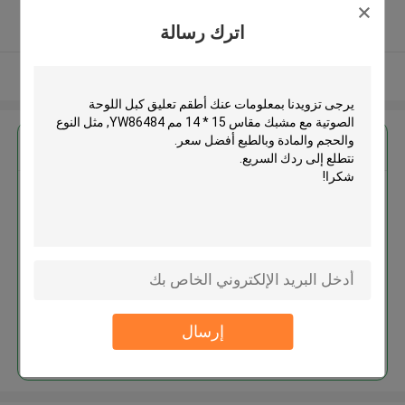
5.0
اترك رسالة
يدقّق ممون
عرض المزيد
احصل على افضل سعر ل
أطقم تعليق كبل اللوحة الصوتية مع
مشبك مقاس 15 * 14 مم
YW86484
إرسال
استمر