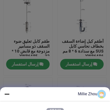
معلومات عنا
جولة في المعمل
أطقم كبل إضاءة السقف
طقم كابل تعليق ضوء
مراقبة الجودة
بخطاف نحاسي كابل
السقف ذو مسامير
SUS مع سدادة 6 * 8 مم
مزدوجة مع قابض 10 *
YW86486
32 مم YW86485
اتصل بنا
إرسال استفسار
إرسال استفسار
اطلب اقتباس
كابل، القابضون
Millie Zhou
قابل للتعديل كابل القابضون