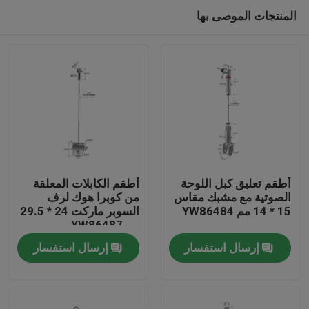
المنتجات الموصى بها
أطقم تعليق كبل اللوحة
أطقم الكابلات المعلقة
الصوتية مع مشبك مقاس
من كوبرا هوك لرف
15 * 14 مم YW86484
السوبر ماركت 24 * 29.5
الصفحة الرئيسية
مم YW86487
إرسال استفسار
إرسال استفسار
منتجات
أشرطة فيديو