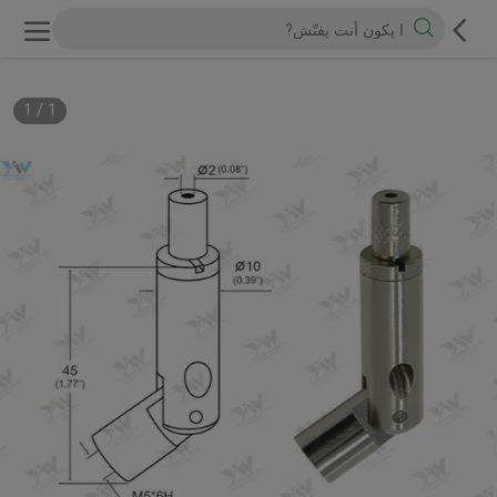
1
/
1