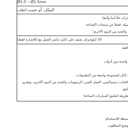
Ø1.0 ~ Ø1.5mm
النيكل، أو حسب
الطلب
ات حلا آمنا وأنيقا
يلة، فضلا عن منتجات الإضاءة،
لعديد من البنود الأخرى؛
30 كيلوجرام، يعتمد على كابل ديامتر العمل مع (للاشارة فقط)
افقة
واحدة دون أدوات
 كابل لمجموعة واسعة من التطبيقات،
افتات، ديسباليس، العمل الفني، الرسومات والعديد من البنود الأخرى، وتقديم
ليق.
يقة لتعليق المباريات المتاحة!
يطة للاستخدام:
موضع المطلوب.