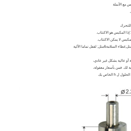
 مع الأنملة
إذا المكبس هو الاكتئاب.
كبس لا يمكن الاكتئاب.
ل;غطاء السلامة&مثل; لقفل تماما الآلية
 أو عالية بشكل غير عادي،
بة لك. فمن بأسعار معقولة،
 h الخاص بك