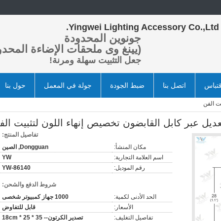
Yingwei Lighting Accessory Co.,Ltd.
جونوين المحدودة
(يينغ وى ملحقات الإضاءة المحدو
جعل التثبيت سهلة ومرنة!
تباس
اتصل بنا
ضبط الجودة
جولة في المعمل
حول بنا
ت الفن
عديل عبر كابل القابضون تخصيص إنهاء اللون لتثبيت الف
تفاصيل المنتج:
مكان المنشأ:
Dongguan, الصين
اسم العلامة التجارية:
YW
رقم الموديل:
YW-86140
شروط الدفع والشحن:
الحد الأدنى لكمية:
1000 جهاز كمبيوتر شخصى
الأسعار:
قابل للتفاوض
تفاصيل التغليف:
تصدير الكرتون-- 35 * 25 * 18cm