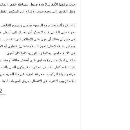
حيث توقفها الأقفال.لإعادة ضبط، ببساطة خفض المكبس
ونقل القابض إلى وضع جديد. الافراج عن المكبس لقفل.
3 - الكرة آلية تجتاح هو الربيع-- تحميل ويسمح القابض للتحرك
بحرية حتى الكابل. فإنه لا يمكن أن تتحرك إلى أسفل إلا 
في حين أن هناك أي وزن على الإطلاق على القابض، الم
ويمكن إضافة &مثل;الجوز السلامة&مثل; اختياري أو &مث
في كلا الاتجاهين. وكلما زاد الوزن، كلما كان أقوى.
إذا كان لديك مشروع ينطوي على أسقف مائلة أو منحنية
لدينا نظام كابل القابض الطائرات قد يكون الحل بالنس
مرنة وسهلة لتركيب. لمعرفة المزيد عن هذا المزيد من الحلول ل
نظام تزوير، لا تتردد في الاتصال بفريق المبيعات لدينا.