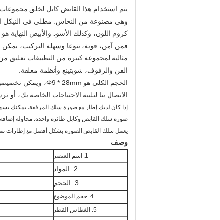
يتم استخدام هذا القابض كابل لخلق مجموعات 
وهي مصنوعة من النحاس، مطلي في النيكل ال
كروم اللون، وكذلك الأسود والأبيض النهاية هو م
فمن آمن، قوية، تنوعا وسهلة التركيب، يمكن ت
مثالية لمجموعة كبيرة من التطبيقات تعليق من ا
الفن والرفوف، شوبتينغ وأنظمة معلقة.
الحجم الكلي هو Φ9 * 28mm، ويمكن تخصيصها أيضا.
الاتصال بنا لتلبية الاحتياجات الخاصة بك، أو ت
إذا كان لديك إطار مع صورة سلك المرفقة، يمكنك بسه
صورة سلك القابض وكابل طائرة واحدة. محاولة إضافة ص
يعمل سلك القابض الصورة بشكل أفضل مع إطارات نم
وصف
1. اسم العنصر
2. المواد
3. الحجم
4. حجم الموضوع
5. الغطاس القطر