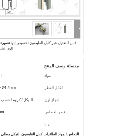
قابل للتعديل عبر كابل القابضون تخصيص إنهاء
صورة ك
اللون لتثب
مفصلة وصف المنتج
مواد:
ا
لكابل القطر:
~ Ø1.5mm
إنجاز لون:
النيكل / كروم / حسب 
قطر الغطاس:
mm
إبراز:
النحاس المواد الطائرات كابل القابضون النيكل مطلي 