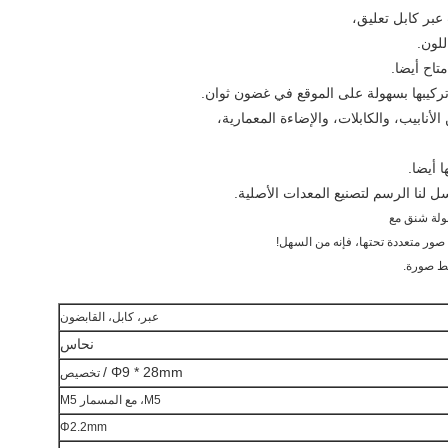
عبر كابل تعليق،
لون.
تاح أيضا.
ركيبها بسهولة على الموقع في غضون ثوان.
لأنابيب، والكابلات، والإضاءة المعمارية،
رسل لنا الرسم لتصنيع المعدات الأصلية.
ولة شنق مع
ور متعددة تحتها، فإنه من السهل!
ط صورة.
عبر، كابل، القابضون
نحاس
Φ9 * 28mm /
تخصيص
M5، مع المسمار M5
Φ2.2mm