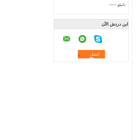
—— دانيلو
ابن دردش الآن