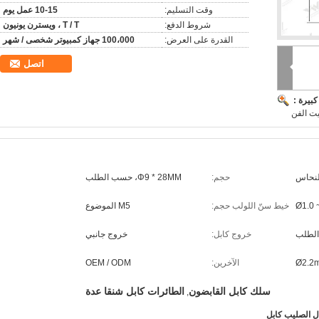
وقت التسليم:
10-15 عمل يوم
شروط الدفع:
T / T ، ويسترن يونيون
القدرة على العرض:
100،000 جهاز كمبيوتر شخصى / شهر
اتصل
بيرة :
يت الفن
لنحاس
حجم:
Φ9 * 28MM، حسب الطلب
Ø1.0 
خيط سنّ اللولب حجم:
M5 الموضوع
الطلب
خروج كابل:
خروج جانبي
Ø2.2
الآخرين:
OEM / ODM
سلك كابل القابضون
الطائرات كابل شنقا عدة
,
ل الصليب كابل