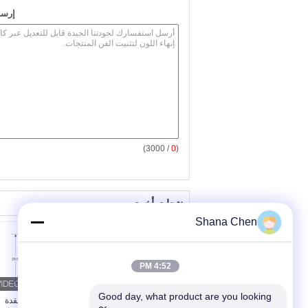
إرسا
/ 3000)
0
(
منتجات أخرى
Shana Chen
4:52 PM
Good day, what product are you looking 
بيع بالجملة عالية الجودة
تخصيص الصفائح عقدة