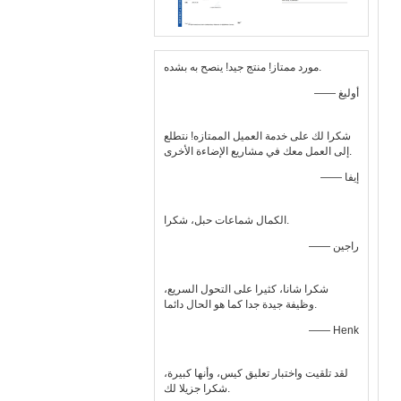
مورد ممتاز! منتج جيد! ينصح به بشده.
—— أوليغ
شكرا لك على خدمة العميل الممتازه! نتطلع
إلى العمل معك في مشاريع الإضاءة الأخرى.
—— إيفا
الكمال شماعات حبل، شكرا.
—— راجين
شكرا شانا، كثيرا على التحول السريع،
وظيفة جيدة جدا كما هو الحال دائما.
—— Henk
لقد تلقيت واختبار تعليق كيس، وأنها كبيرة،
شكرا جزيلا لك.