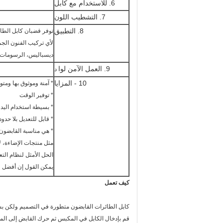
6. للاستخدام مع كابل
7. التشطيب اللون
8. التطبيق
توفر قضبان كابل الطائر
لأي تركيب الفنون الجم
ديسباليس، الرسومات وا
9. العمل الآمن لوا
د
10 - المزايا
* آمنة وموثوق بها ومتو
* توفير الوقت
* بسيطة استخدام اليد 
* قابل للتعديل بلا حدود
* هي مناسبة القابضون
مثل منتجات الإضاءة، ل
الحل الأمثل لنظام التع
يمكن القول إن أفضل طر
كيف تعمل
كابل الطائرات القابضون متطورة في التصميم ولكن بس
قم بإدخال الكابل في المكبس ثم حرك القابض إلى ال