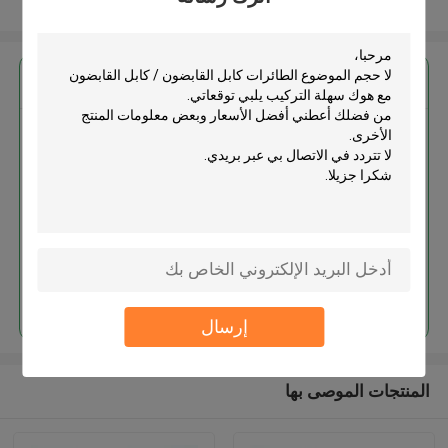
عرض المزيد
احصل على افضل سعر ل
لا حجم الموضوع الطائرات كابل
القابضون / كابل القابضون مع هوك
سهلة التركيب
استمر
إرسال
المنتجات الموصى بها