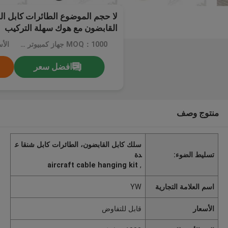
لا حجم الموضوع الطائرات كابل ال
القابضون مع هوك سهلة التركيب
MOQ：1000 جهاز كمبيوتر شخصى
الأ
افضل سعر
منتوج وصف
سلك كابل القابضون، الطائرات كابل شنقا ع
تسليط الضوء:
دة
aircraft cable hanging kit
,
اسم العلامة التجارية
YW
الأسعار
قابل للتفاوض