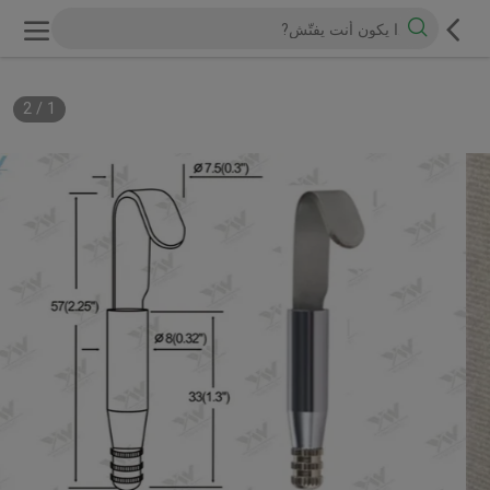
2
/
1