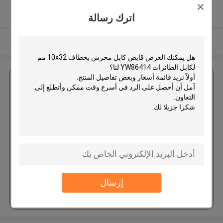
5.0
اترك رسالة
يدقّق ممون
عرض المزيد
احصل على افضل سعر ل
قابض كابل مخرش بخطاف 10x32
مم لكابل الطائرات YW86414
إرسال
استمر