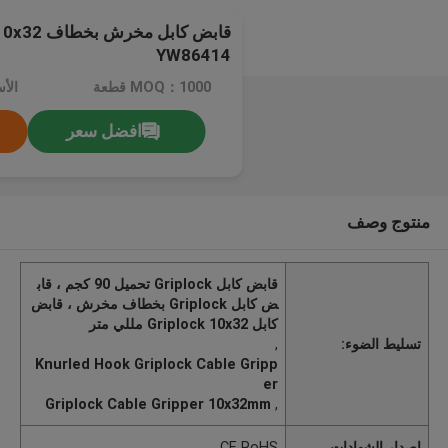
YW86414
MOQ：1000 قطعة
الأ
افضل سعر
منتوج وصف
قابض كابل Griplock تحميل 90 كجم ، قاب
ض كابل Griplock بخطاف مخرش ، قابض
كابل Griplock 10x32 مللي متر
تسليط الضوء:
,
Knurled Hook Griplock Cable Gripp
er
Griplock Cable Gripper 10x32mm
,
إصدار الشهادات
CE RoHS