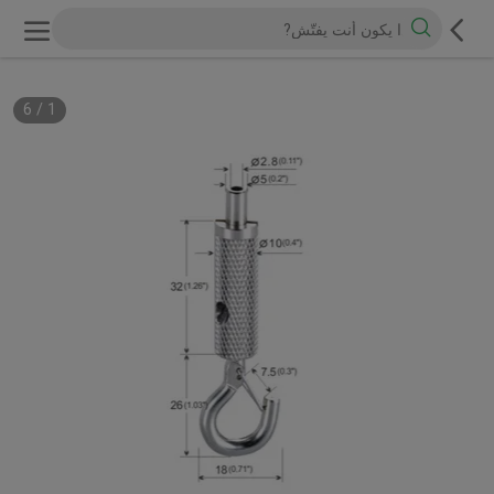
6
/
1