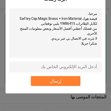
عرض المزيد
احصل على افضل سعر ل
قبضة هوك Saftey Cap Magic
Brass + Iron Material لكابل
الطائرات YW86415
استمر
إرسال
المنتجات الموصى بها