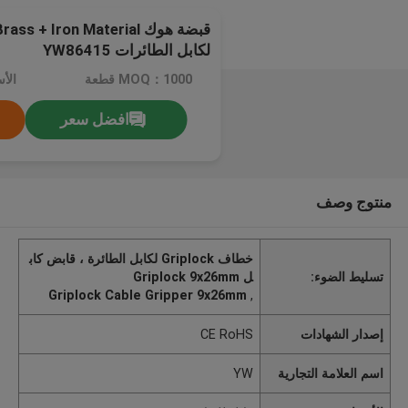
قبضة هوك + Iron Material
لكابل الطائرات YW86415
MOQ：1000 قطعة
الأ
افضل سعر
منتوج وصف
خطاف Griplock لكابل الطائرة ، قابض كاب
تسليط الضوء:
ل Griplock 9x26mm
Griplock Cable Gripper 9x26mm
,
إصدار الشهادات
CE RoHS
اسم العلامة التجارية
YW