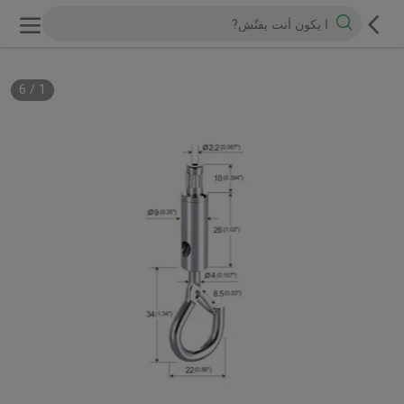
6
/
1