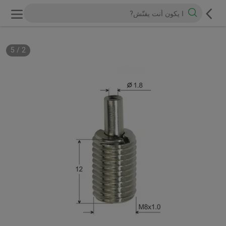
5
/
2