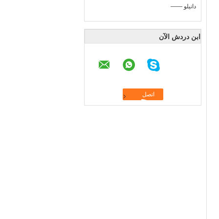
—— دانيلو
ابن دردش الآن