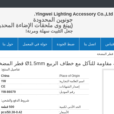
Yingwei Lighting Accessory Co.,Ltd.
جونوين المحدودة
(يينغ وى ملحقات الإضاءة المحدو
جعل التثبيت سهلة ومرنة!
تباس
اتصل بنا
ضبط الجودة
جولة في المعمل
حول بنا
ة للتآكل مع خطاف الربيع Ø1.5mm قطر المضخة
تفاصيل المنتج:
China
Place of Origin:
اسم العلامة التجارية:
YW
إصدار الشهادات:
CE
رقم الموديل:
YW-86079
شروط الدفع والشحن:
الحد الأدنى لكمية:
500 قطعة
الأسعار:
$0.38-0.42/pcs