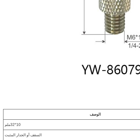
الوصف
10*32ملم
السقف أو الجدار المثبت