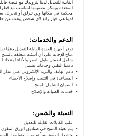
القابلة للتعديل لدينا لتزويدك مع قبضة قاب
محكمة في مكانها ولن تنزلق أو تتحرك، بغض 
لدينا هي خيار رائع لأي شخص يبحث عن حل م
الدعم والخدمات:
توفر أجهزة العقدة القابلة للتعديل دعمًا تق
متاح للإجابة على أي أسئلة متعلقة بالمنتج
شامل لضمان طول العمر والأداء لمنتجاتنا.
دعمنا التقني وخدماتنا تشمل:
دعم الهاتف والبريد الإلكتروني على مدار ا
المساعدة في التثبيت وإصلاح الأخطاء
الضمان الشامل للمنتج
خدمات الصيانة والإصلاح
التعبئة والشحن:
علب الكابلات القابلة للتعديل:
يتم تعبئة المنتج في صناديق الورق المقوى ل
وتشمل العبوة أيضاً تعليمات وتفاصيل الضم