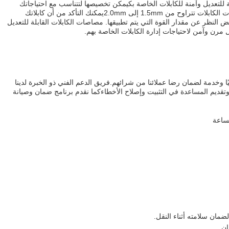
لة للتعديل وآمنة للكابلات الخاصة بكيمكن تخصيصها لتتناسب مع احتياجاتك
المحددة ويمكن تصميمها لتتناسب مع قطرات الكابلات تتراوح من 1.5mm إلى 2.0mmيمكنك التأكد من أن كابلاتك
النظر عن مقدار القوة التي يتم تطبيقها. مصاصات الكابلات القابلة للتعديل
رن وآمن لاحتياجات إدارة الكابلات الخاصة بهم.
نيًا وخدمة لضمان رضا عملائنا من شرائهم.فريق الدعم الفني ذو الخبرة لدينا
 وتقديم المساعدة في التثبيت وإصلاح الأخطاءكما نقدم برنامج ضمان وصيانة
لساعة
ضمان سلامته أثناء النقل.
ان.