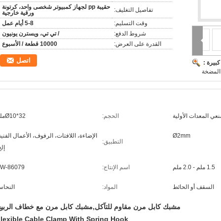
حقيبة pp لجهاز كمبيوتر شخصى واحد، كرتونة
تفاصيل التغليف:
ورقية خارجية
وقت التسليم:
5-8 أيام عمل
شروط الدفع:
/ تي تي، ويسترن يونيون
القدرة على العرض:
10000 قطعة / الأسبوع
اتصل
بيرة :
عي المعدات الأولية
الحجم:
Ø10*32ملم
Ø2mm
الإضاءة، اللافتات، الرفوف، الأعمال الفنية
التطبيق:
إلخ
1.5 ملم - 2.0 ملم
اسم الإنتاج:
W-86079
السقف أو الحائط
المواد:
النحا
مشبك كابل مرن مقاوم للتآكل,مشبك كابل مرن مع خطاف الربيع
lexible Cable Clamp With Spring Hook