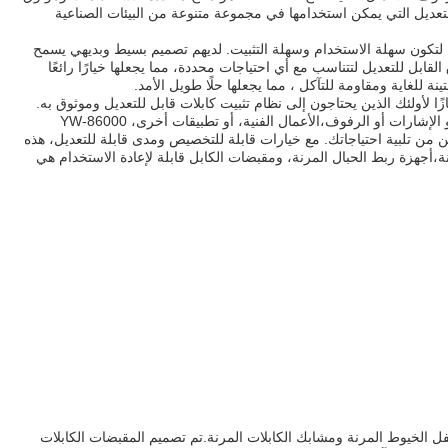
 للتعديل التي يمكن استخدامها في مجموعة متنوعة من البيئات الصناعية
ل لتكون سهلة الاستخدام وسهلة التثبيت. لديهم تصميم بسيط وبديهي يسمح
ابل للتعديل لتتناسب مع أي احتياجات محددة، مما يجعلها خيارًا رائعًا
تينة للغاية ومقاومة للتآكل ، مما يجعلها حلًا طويل الأمد.
تازًا لأولئك الذين يحتاجون إلى نظام تثبيت كابلات قابل للتعديل وموثوق به.
سواء كنت بحاجة إلى تثبيت آمن للإضاءة أو الإشارات أو الرفوف،الأعمال الفنية، أو تطبيقات أخرى، YW-86000
ين من تلبية احتياجاتك. مع خيارات قابلة للتخصيص ومدى قابلة للتعديل، هذه
،أجهزة ربط الحبال المرنة، ومقبضات الكابل قابلة لإعادة الاستخدام هي
فل الخيوط المرنة ومشابك الكابلات المرنة.تم تصميم المقبضات الكابلات