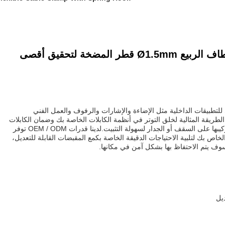
مشابك الكابلات المرنة مع خطاف الربيع Ø1.5mm قطر المضخة لتحقيق أقصى
 للتطبيقات الداخلية مثل الإضاءة والإشارات والرفوف والعمل الفني
طريقة المثالية لخلق التوتر في أنظمة الكابلات الخاصة بك وضمان الكابلات
الخاصة بك تبقى آمنة في طريقهاويمكن تركيبها على السقف أو الجدار لسهولة التثبيت.لدينا قدرات OEM / ODM توفر
ص بك لتلبية الاحتياجات الدقيقة الخاصة بكمع المقبضات القابلة للتعديل،
وف يتم الاحتفاظ بها بشكل آمن في مكانها.
ديل