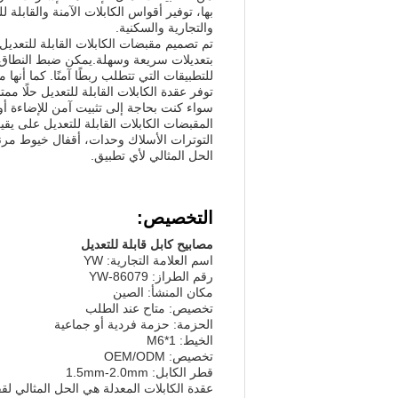
بها، توفير أقواس الكابلات الآمنة والقابلة
والتجارية والسكنية.
تم تصميم مقبضات الكابلات القابلة للتعدي
بتعديلات سريعة وسهلة.يمكن ضبط النطاق الق
للتطبيقات التي تتطلب ربطًا آمنًا. كما أنها م
توفر عقدة الكابلات القابلة للتعديل حلًا مم
المقبضات الكابلات القابلة للتعديل على يق
التوترات الأسلاك وحدات، أقفال خيوط مرنة
الحل المثالي لأي تطبيق.
التخصيص:
مصابيح كابل قابلة للتعديل
اسم العلامة التجارية: YW
رقم الطراز: YW-86079
مكان المنشأ: الصين
تخصيص: متاح عند الطلب
الحزمة: حزمة فردية أو جماعية
الخيط: M6*1
تخصيص: OEM/ODM
قطر الكابل: 1.5mm-2.0mm
عقدة الكابلات المعدلة هي الحل المثالي لق