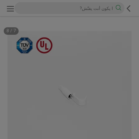
8
/
7