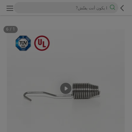
6
/
1