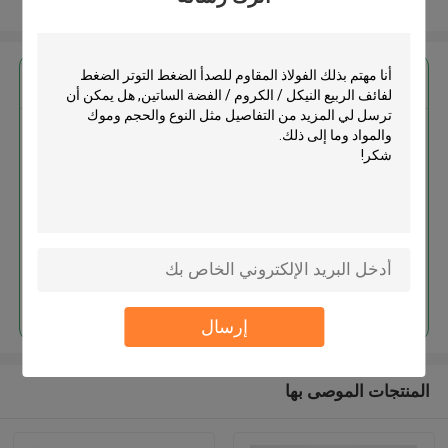
عرض المزيد
احصل على افضل سعر ل
الفولاذ المقاوم للصدأ الضغط التوتر
الضغط لفائف الربيع النيكل / الكروم
/ الفضة الساتين
استمر
إرسال
المنتجات الموصى بها