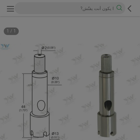
1
/
1