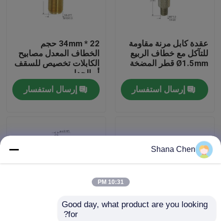
معلومات عنا
عقدة كابل مرنة مقاومة
22 * 34mm حجم
للتآكل مع خطاف الربيع
الخطاف المعدل مصابيح
جولة في المعمل
Ø1.5mm قطر المضخة
الكابلات تخصيص للسقف
أو الجدار
إرسال استفسار
إرسال استفسار
مراقبة الجودة
اتصل بنا
Shana Chen
اطلب اقتباس
10:31 PM
كابل، القابضون
Good day, what product are you looking 
for?
قابل للتعديل كابل القابضون
عقدة الكابلات المصفوفة
قابل للتعديل سلك