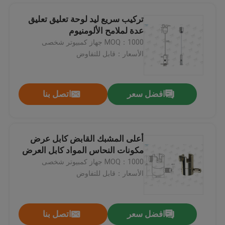
تركيب سريع ليد لوحة تعليق تعليق
عدة لملامح الألومنيوم
Ø2.0mm الغطاس قطر تجهيزات الطائرات كابل / ارتفاع خليج ضوء الشماعات
MOQ：1000 جهاز كمبيوتر شخصى
منتجات الإضاءة قابل للتعديل كابل القابضون / النحاس كابل القابض 9MM هوك واسعة
الأسعار：قابل للتفاوض
كابل الجانب خروج كابل القابض قابل للتعديل النيكل مطلي مع قفل السلامة
الكروم الطائرات كابل القابضون m16 استغلالها حجم الموضوع ل نظام معلق
افضل سعر
اتصل بنا
متوافق مسدس شكل قابل للتعديل كابل القابضون تخصيص إنهاء اللون
قابل للتعديل قبضة قفل كابل القابضون / ضوء نظام معلق مع قفل السلامة
كابل الجانب خروج كابل القابض قابل للتعديل النيكل مطلي مع قفل السلامة
أعلى المشبك القابض كابل عرض
M 5 أنثى الخيوط أسلاك الفولاذ أنظمة معلقة مع مادة النحاس مطلي
مكونات النحاس المواد كابل العرض
كابل الجانب خروج الطائرات كابل القابضون النيكل مطلي مع السلامة الجوز
الصفحة الرئيسية
MOQ：1000 جهاز كمبيوتر شخصى
الدقة قبضة قفل كابل القابضون تطبيق خلق الصليب - كابل تعليق أطقم
الأسعار：قابل للتفاوض
اثنان - جزء سقف كابل معلق نظام / سلك تعليق نظام سقف مرفقات
منتجات
الكروم سقف اللون كابل معلق نظام النحاس المواد سقف قاعدة
افضل سعر
اتصل بنا
نحاس مادة يعلق عرض نظام / لافتات يعلق نظام ل هارد سيلينغ
أشرطة فيديو