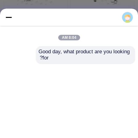
عكس كابل الإصدار حلقة
كبير الحجم كابل حلقات
القابض Φ3.5 مم الغطاس
القابض سبائك الزنك
قطر لأنظمة الإضاءة
المواد كابل حلقة الأجهزة
8:04 AM
افضل سعر
افضل سعر
Good day, what product are you looking 
for?
اتصل بنا
اتصل بنا
عرض المزيد
منزل
حول نا
اتصل بنا
Desktop Site
خريطة الموقع
Privacy Policy